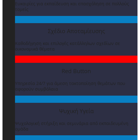
Ευκαιρίες για εκπαίδευση και επασχόληση σε πολλούς
τομείς
Σχέδιο Αποταμίευσης
Καθοδήγηση και επιλογές κατάλληλων σχεδίων σε
οικονομικά θέματα
Red Button
Υπηρεσία 24/7 για άμεση τακτοποίηση θεμάτων που
αφορούν συμβόλαια
Ψυχική Υγεία
Ψυχολογική στήριξη και σεμινάρια από εκπαιδευμένη
ομάδα