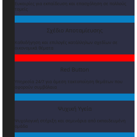
Ευκαιρίες για εκπαίδευση και επασχόληση σε πολλούς
τομείς
Σχέδιο Αποταμίευσης
Καθοδήγηση και επιλογές κατάλληλων σχεδίων σε
οικονομικά θέματα
Red Button
Υπηρεσία 24/7 για άμεση τακτοποίηση θεμάτων που
αφορούν συμβόλαια
Ψυχική Υγεία
Ψυχολογική στήριξη και σεμινάρια από εκπαιδευμένη
ομάδα