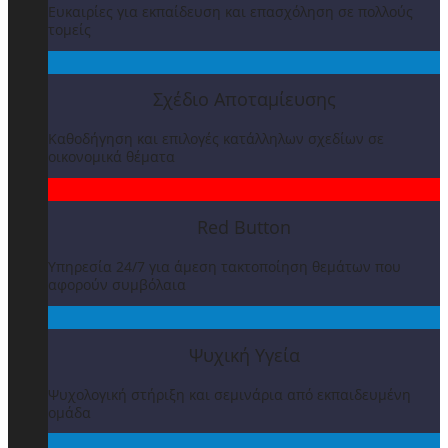
Ευκαιρίες για εκπαίδευση και επασχόληση σε πολλούς
τομείς
Σχέδιο Αποταμίευσης
Καθοδήγηση και επιλογές κατάλληλων σχεδίων σε
οικονομικά θέματα
Red Button
Υπηρεσία 24/7 για άμεση τακτοποίηση θεμάτων που
αφορούν συμβόλαια
Ψυχική Υγεία
Ψυχολογική στήριξη και σεμινάρια από εκπαιδευμένη
ομάδα