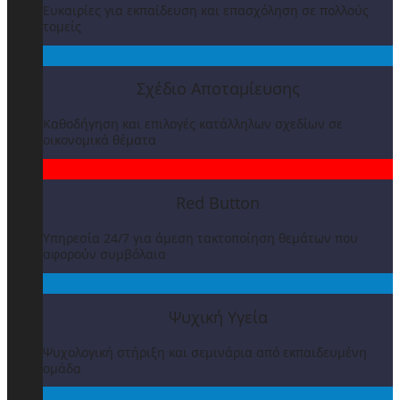
Ευκαιρίες για εκπαίδευση και επασχόληση σε πολλούς
τομείς
Σχέδιο Αποταμίευσης
Καθοδήγηση και επιλογές κατάλληλων σχεδίων σε
οικονομικά θέματα
Red Button
Υπηρεσία 24/7 για άμεση τακτοποίηση θεμάτων που
αφορούν συμβόλαια
Ψυχική Υγεία
Ψυχολογική στήριξη και σεμινάρια από εκπαιδευμένη
ομάδα