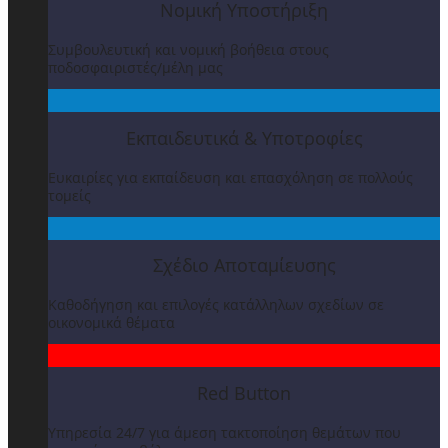
Νομική Υποστήριξη
Συμβουλευτική και νομική βοήθεια στους
ποδοσφαιριστές/μέλη μας
Εκπαιδευτικά & Υποτροφίες
Ευκαιρίες για εκπαίδευση και επασχόληση σε πολλούς
τομείς
Σχέδιο Αποταμίευσης
Καθοδήγηση και επιλογές κατάλληλων σχεδίων σε
οικονομικά θέματα
Red Button
Υπηρεσία 24/7 για άμεση τακτοποίηση θεμάτων που