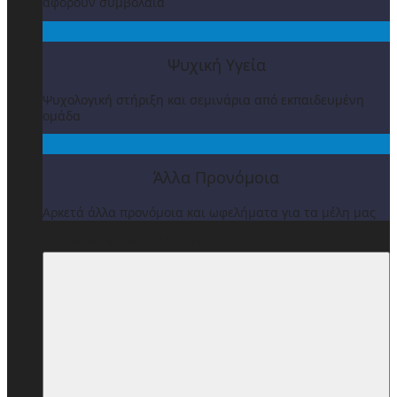
αφορούν συμβόλαια
Ψυχική Υγεία
Ψυχολογική στήριξη και σεμινάρια από εκπαιδευμένη
ομάδα
Άλλα Προνόμοια
Αρκετά άλλα προνόμοια και ωφελήματα για τα μέλη μας
ΒΡΑΒΕΙΑ & ΕΚΔΗΛΩΣΕΙΣ