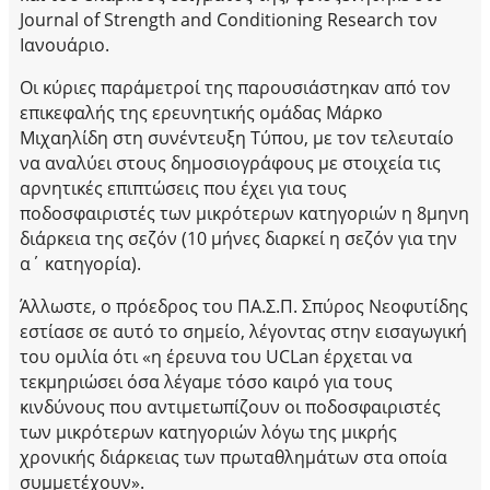
Journal of Strength and Conditioning Research τον
Ιανουάριο.
Οι κύριες παράμετροί της παρουσιάστηκαν από τον
επικεφαλής της ερευνητικής ομάδας Μάρκο
Μιχαηλίδη στη συνέντευξη Τύπου, με τον τελευταίο
να αναλύει στους δημοσιογράφους με στοιχεία τις
αρνητικές επιπτώσεις που έχει για τους
ποδοσφαιριστές των μικρότερων κατηγοριών η 8μηνη
διάρκεια της σεζόν (10 μήνες διαρκεί η σεζόν για την
α΄ κατηγορία).
Άλλωστε, ο πρόεδρος του ΠΑ.Σ.Π. Σπύρος Νεοφυτίδης
εστίασε σε αυτό το σημείο, λέγοντας στην εισαγωγική
του ομιλία ότι «η έρευνα του UCLan έρχεται να
τεκμηριώσει όσα λέγαμε τόσο καιρό για τους
κινδύνους που αντιμετωπίζουν οι ποδοσφαιριστές
των μικρότερων κατηγοριών λόγω της μικρής
χρονικής διάρκειας των πρωταθλημάτων στα οποία
συμμετέχουν».