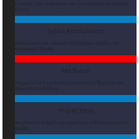
Ευκαιρίες για εκπαίδευση και επασχόληση σε πολλούς
τομείς
Σχέδιο Αποταμίευσης
Καθοδήγηση και επιλογές κατάλληλων σχεδίων σε
οικονομικά θέματα
Red Button
Υπηρεσία 24/7 για άμεση τακτοποίηση θεμάτων που
αφορούν συμβόλαια
Ψυχική Υγεία
Ψυχολογική στήριξη και σεμινάρια από εκπαιδευμένη
ομάδα