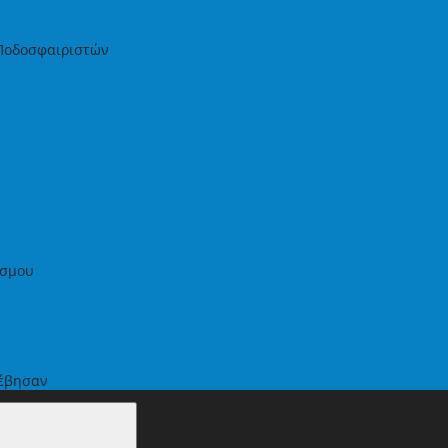
 Ποδοσφαιριστών
έσμου
νέβησαν