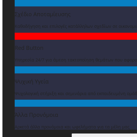
Σχέδιο Αποταμίευσης
Καθοδήγηση και επιλογές κατάλληλων σχεδίων σε οικονομ
Red Button
Υπηρεσία 24/7 για άμεση τακτοποίηση θεμάτων που αφορ
Ψυχική Υγεία
Ψυχολογική στήριξη και σεμινάρια από εκπαιδευμένη ομά
Άλλα Προνόμοια
Αρκετά άλλα προνόμοια και ωφελήματα για τα μέλη μας