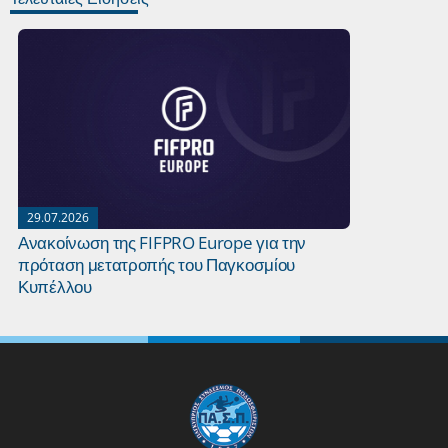
29.07.2026
27.07.2026
Ανακοίνωση της FIFPRO Europe για την
Οι κυρίαρχ
πρόταση μετατροπής του Παγκοσμίου
ρεκόρ τους 
Κυπέλλου