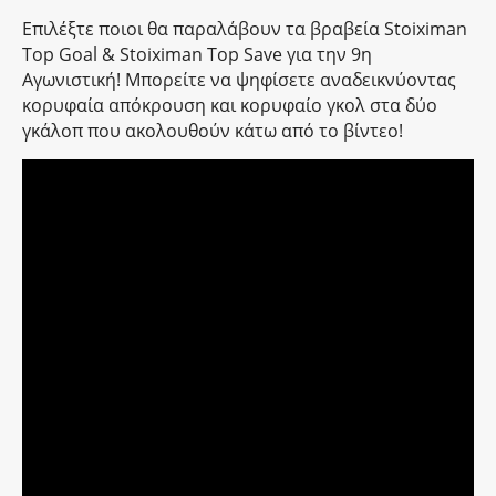
Επιλέξτε ποιοι θα παραλάβουν τα βραβεία Stoiximan
Top Goal & Stoiximan Top Save για την 9η
Αγωνιστική! Μπορείτε να ψηφίσετε αναδεικνύοντας
κορυφαία απόκρουση και κορυφαίο γκολ στα δύο
γκάλοπ που ακολουθούν κάτω από το βίντεο!