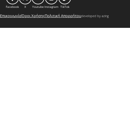
Facebook
X
Youtube
Instagram
TikTok
Επικοινωνία
Όροι Χρήσης
Πολιτική Απορρήτου
developed by azing