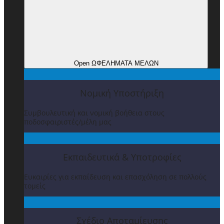
Open ΩΦΕΛΗΜΑΤΑ ΜΕΛΩΝ
Νομική Υποστήριξη
Συμβουλευτική και νομική βοήθεια στους
ποδοσφαιριστές/μέλη μας
Εκπαιδευτικά & Υποτροφίες
Ευκαιρίες για εκπαίδευση και επασχόληση σε πολλούς
τομείς
Σχέδιο Αποταμίευσης