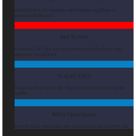
Καθοδήγηση και επιλογές κατάλληλων σχεδίων σε
οικονομικά θέματα
Red Button
Υπηρεσία 24/7 για άμεση τακτοποίηση θεμάτων που
αφορούν συμβόλαια
Ψυχική Υγεία
Ψυχολογική στήριξη και σεμινάρια από εκπαιδευμένη
ομάδα
Άλλα Προνόμοια
Αρκετά άλλα προνόμοια και ωφελήματα για τα μέλη μας
ΒΡΑΒΕΙΑ & ΕΚΔΗΛΩΣΕΙΣ