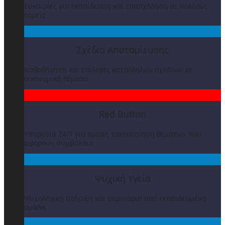
Ευκαιρίες για εκπαίδευση και επασχόληση σε πολλούς
τομείς
Σχέδιο Αποταμίευσης
Καθοδήγηση και επιλογές κατάλληλων σχεδίων σε
οικονομικά θέματα
Red Button
Υπηρεσία 24/7 για άμεση τακτοποίηση θεμάτων που
αφορούν συμβόλαια
Ψυχική Υγεία
Ψυχολογική στήριξη και σεμινάρια από εκπαιδευμένη
ομάδα