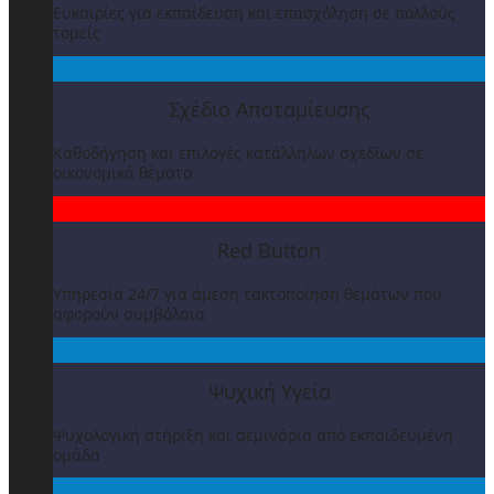
Ευκαιρίες για εκπαίδευση και επασχόληση σε πολλούς
τομείς
Σχέδιο Αποταμίευσης
Καθοδήγηση και επιλογές κατάλληλων σχεδίων σε
οικονομικά θέματα
Red Button
Υπηρεσία 24/7 για άμεση τακτοποίηση θεμάτων που
αφορούν συμβόλαια
Ψυχική Υγεία
Ψυχολογική στήριξη και σεμινάρια από εκπαιδευμένη
ομάδα