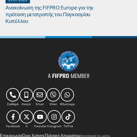
Ανακοίνωση της FIFPRO Europe για την
Οι κυρίαρχ
πρόταση μετατροπής του Παγκοσμίου
ρεκόρ τους 
Κυπέλλου
Σταθερό
Κινητό
Email
Viber
Whatsapp
Facebook
X
Youtube
Instagram
TikTok
Επικοινωνία
Όροι Χρήσης
Πολιτική Απορρήτου
developed by azing