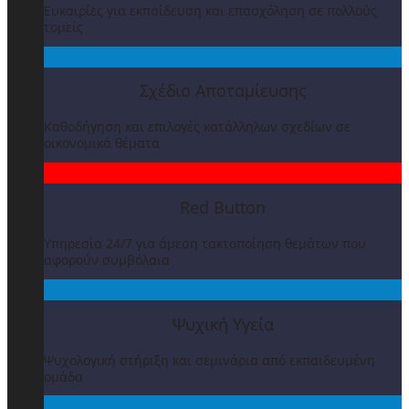
Ευκαιρίες για εκπαίδευση και επασχόληση σε πολλούς
τομείς
Σχέδιο Αποταμίευσης
Καθοδήγηση και επιλογές κατάλληλων σχεδίων σε
οικονομικά θέματα
Red Button
Υπηρεσία 24/7 για άμεση τακτοποίηση θεμάτων που
αφορούν συμβόλαια
Ψυχική Υγεία
Ψυχολογική στήριξη και σεμινάρια από εκπαιδευμένη
ομάδα