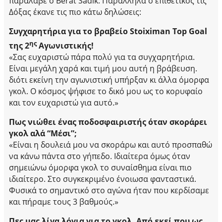
παράλαβε ο Berat Sadik. Παράλληλα ο επιθετικός τις
Δόξας έκανε τις πιο κάτω δηλώσεις:
Συγχαρητήρια για το βραβείο Stoiximan Top Goal
ης
της 2
Αγωνιστικής!
«Σας ευχαριστώ πάρα πολύ για τα συγχαρητήρια.
Είναι μεγάλη χαρά και τιμή μου αυτή η βράβευση.
διότι εκείνη την αγωνιστική υπήρξαν κι άλλα όμορφα
γκολ. Ο κόσμος ψήφισε το δικό μου ως το κορυφαίο
και τον ευχαριστώ για αυτό.»
Πως νιώθει ένας ποδοσφαιριστής όταν σκοράρει
γκολ αλά “Μέσι”;
«Είναι η δουλειά μου να σκοράρω και αυτό προσπαθώ
να κάνω πάντα στο γήπεδο. Ιδιαίτερα όμως όταν
σημειώνω όμορφα γκολ το συναίσθημα είναι πιο
ιδιαίτερο. Στο συγκεκριμένο ένοιωσα φανταστικά.
Φυσικά το σημαντικό στο αγώνα ήταν που κερδίσαμε
και πήραμε τους 3 βαθμούς.»
Πες μας λίγα λόγια για το γκολ. Από εκεί που ως