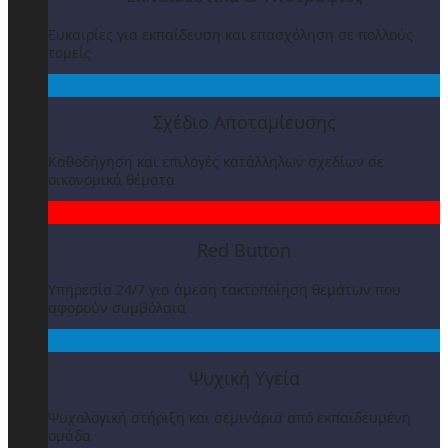
Ευκαιρίες για εκπαίδευση και επασχόληση σε πολλούς
τομείς
Σχέδιο Αποταμίευσης
Καθοδήγηση και επιλογές κατάλληλων σχεδίων σε
οικονομικά θέματα
Red Button
Υπηρεσία 24/7 για άμεση τακτοποίηση θεμάτων που
αφορούν συμβόλαια
Ψυχική Υγεία
Ψυχολογική στήριξη και σεμινάρια από εκπαιδευμένη
ομάδα