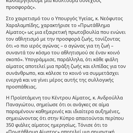
καλλιεργήσουμε μια κουλτούρα συνεχούς
προσφοράς».
Στο χαιρετισμό του ο Υπουργός Υγείας, κ. Νεόφυτος
Χαραλαμπίδης, χαρακτήρισε το «Πρωτάθλημα
Αίματος» ως μια εξαιρετική πρωτοβουλία που ενώνει
τον αθλητισμό με την προσφορά ζωής, τονίζοντας
ότι «ο πιο ιερός αγώνας – ο αγώνας για τη ζωή –
συναντά τον κόσμο του αθλητισμού σε έναν κοινό
σκοπό». Υπογράμμισε, παράλληλα, ότι κάθε φιάλη
αίματος αποτελεί μια πράξη ζωής και ελπίδας για τον
συνάνθρωπο, και κάλεσε το κοινό να συμμετάσχει
ενεργά και να γίνει μέρος αυτής της συλλογικής
προσπάθειας.
Η Προϊστάμενη του Κέντρου Αίματος, κ. Ανδρούλλα
Παναγιώτου, σημείωσε ότι οι ανάγκες σε αίμα
παραμένουν καθημερινές και ιδιαίτερα αυξημένες,
σημειώνοντας ότι στην Κύπρο απαιτούνται περίπου
350 φιάλες αίματος ημερησίως. Τόνισε ότι το
«Πρωτάθλημα Αίματος» αποτελεί μια σημαντική