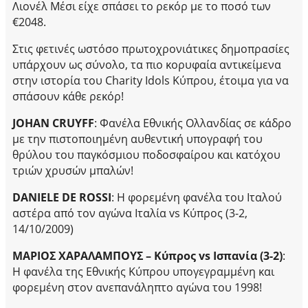
Λιονέλ Μέσι είχε σπάσει το ρεκόρ με το ποσό των
€2048.
Στις φετινές ωστόσο πρωτοχρονιάτικες δημοπρασίες
υπάρχουν ως σύνολο, τα πιο κορυφαία αντικείμενα
στην ιστορία του
Charity Idols
Κύπρου, έτοιμα για να
σπάσουν κάθε ρεκόρ!
JOHAN CRUYFF
: Φανέλα Εθνικής Ολλανδίας σε κάδρο
με την πιστοποιημένη αυθεντική υπογραφή του
θρύλου του παγκόσμιου ποδοσφαίρου και κατόχου
τριών χρυσών μπαλών!
DANIELE DE ROSSI
: Η φορεμένη φανέλα του Ιταλού
αστέρα από τον αγώνα Ιταλία
vs
Κύπρος (3-2,
14/10/2009)
ΜΑΡΙΟΣ ΧΑΡΑΛΑΜΠΟΥΣ – Κύπρος
vs
Ισπανία (3-2)
:
Η φανέλα της Εθνικής Κύπρου υπογεγραμμένη και
φορεμένη στον ανεπανάληπτο αγώνα του 1998!