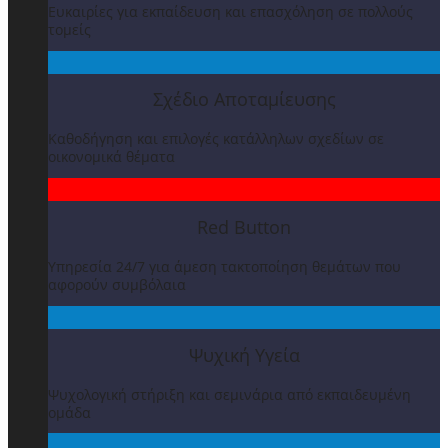
Ευκαιρίες για εκπαίδευση και επασχόληση σε πολλούς
τομείς
Σχέδιο Αποταμίευσης
Καθοδήγηση και επιλογές κατάλληλων σχεδίων σε
οικονομικά θέματα
Red Button
Υπηρεσία 24/7 για άμεση τακτοποίηση θεμάτων που
αφορούν συμβόλαια
Ψυχική Υγεία
Ψυχολογική στήριξη και σεμινάρια από εκπαιδευμένη
ομάδα