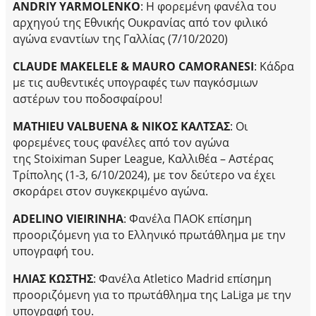
ANDRIY
YARMOLENKO
: Η φορεμένη φανέλα του
αρχηγού της Εθνικής Ουκρανίας από τον φιλικό
αγώνα εναντίων της Γαλλίας (7/10/2020)
CLAUDE
MAKELELE
&
MAURO
CAMORANESI
: Κάδρα
με τις αυθεντικές υπογραφές των παγκόσμιων
αστέρων του ποδοσφαίρου!
MATHIEU
VALBUENA
& ΝΙΚΟΣ ΚΑΛΤΣΑΣ
: Οι
φορεμένες τους φανέλες από τον αγώνα
της
Stoiximan Super League
, Καλλιθέα – Αστέρας
Τρίπολης (1-3, 6/10/2024), με τον δεύτερο να έχει
σκοράρει στον συγκεκριμένο αγώνα.
ADELINO
VIEIRINHA
: Φανέλα ΠΑΟΚ επίσημη
προοριζόμενη για το Ελληνικό πρωτάθλημα με την
υπογραφή του.
ΗΛΙΑΣ ΚΩΣΤΗΣ
: Φανέλα
Atletico Madrid
επίσημη
προοριζόμενη για το πρωτάθλημα της
LaLiga
με την
υπογραφή του.