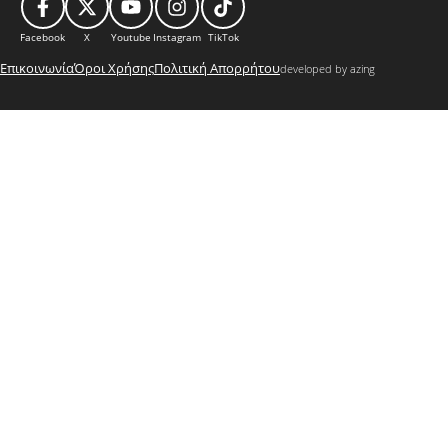
Facebook
X
Youtube
Instagram
TikTok
Επικοινωνία
Όροι Χρήσης
Πολιτική Απορρήτου
developed by azing