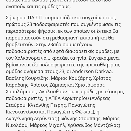
αγαπούν και τις ομάδες τους.
Σήμερα ο ΠΑ.Σ.Π. παρουσιάζει και συγχαίρει τους
πρώτους 23 ποδοσφαιριστές που συγκέντρωσαν τις
περισσότερες ψήφους, εκ των οποίων οι έντεκα θα
παρουσιαστούν στη μεθαυριανή εκπομπή και θα
βραβευτούν. Στην 23αδα συμμετέχουν
ποδοσφαιριστές από εφτά διαφορετικές ομάδες, με
τον Χαλκάνορα να… κρατάει τα ηνία. Συγκεκριμένα,
βρίσκονται έξι ποδοσφαιριστές της πρωταθλήτριας
ομάδας ανάμεσα στους 23, οι Anderson Darkwa,
Βασίλης Κουρτίδης, Μάριος Κουζάρης, Χρίστος
Καράδαης, Χρίστος Ζάμπας και Χριστόφορος
Χαραλάμπους. Ακολουθούν τρεις ομάδες με τέσσερις
ποδοσφαιριστές, η ΑΠΕΑ Ακρωτηρίου (Ανδρέας
Σταύρου, Κλεάνθης Πιερής, Παναγιώτης
Κωνσταντίνου και Παναγιώτης Φώκλας), η
Αναγέννηση Δερύνειας (Ιωάννης Στουππής, Μάριος
Νικολάου, Μάρκος Μιχαήλ, Χρύσανθος Μάντζαλος)