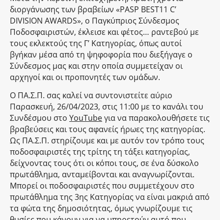
διοργάνωσης των βραβείων «PASP BEST11 C’
DIVISION AWARDS», ο Παγκύπριος Σύνδεσμος
Ποδοσφαιριστών, έκλεισε και φέτος… ραντεβού με
τους εκλεκτούς της Γ’ Κατηγορίας, όπως αυτοί
βγήκαν μέσα από τη ψηφοφορία που διεξήγαγε ο
Σύνδεσμος μας και στην οποία συμμετείχαν οι
αρχηγοί και οι προπονητές των ομάδων.
Ο ΠΑ.Σ.Π. σας καλεί να συντονιστείτε αύριο
Παρασκευή, 26/04/2023, στις 11:00 με το κανάλι του
Συνδέσμου στο
YouTube
για να παρακολουθήσετε τις
βραβεύσεις και τους αφανείς ήρωες της κατηγορίας.
Ως ΠΑ.Σ.Π. στηρίζουμε και με αυτόν τον τρόπο τους
ποδοσφαιριστές της τρίτης τη τάξει κατηγορίας,
δείχνοντας τους ότι οι κόποι τους, σε ένα δύσκολο
πρωτάθλημα, ανταμείβονται και αναγνωρίζονται.
Μπορεί οι ποδοσφαιριστές που συμμετέχουν στο
πρωτάθλημα της 3ης Κατηγορίας να είναι μακριά από
τα φώτα της δημοσιότητας, όμως γνωρίζουμε τις
θυσίες που κάνουν για να υπηρετούν αυτό που