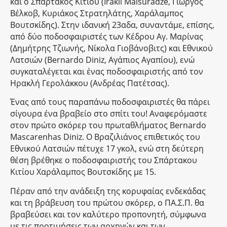
και ο Σπάρτακος Κιτίου (Irakli Maisuradze, Γιώργος
Βέλκοβ, Κυριάκος Στρατηλάτης, Χαράλαμπος
Βουτσκίδης). Στην ιδανική 23αδα, συναντάμε, επίσης,
από δύο ποδοσφαιριστές των Κέδρου Αγ. Μαρίνας
(Δημήτρης Τζιωνής, Νίκολα Γιοβάνοβιτς) και Εθνικού
Λατσιών (Bernardo Diniz, Αγάπιος Αγαπίου), ενώ
συγκαταλέγεται και ένας ποδοσφαιριστής από τον
Ηρακλή Γερολάκκου (Ανδρέας Πατέτσας).
Ένας από τους παραπάνω ποδοσφαιριστές θα πάρει
σίγουρα ένα βραβείο στο σπίτι του! Αναφερόμαστε
στον πρώτο σκόρερ του πρωταθλήματος Bernardo
Mascarenhas Diniz. Ο Βραζιλιάνος επιθετικός του
Εθνικού Λατσιών πέτυχε 17 γκολ, ενώ στη δεύτερη
θέση βρέθηκε ο ποδοσφαιριστής του Σπάρτακου
Κιτίου Χαράλαμπος Βουτσκίδης με 15.
Πέραν από την ανάδειξη της κορυφαίας ενδεκάδας
και τη βράβευση του πρώτου σκόρερ, ο ΠΑ.Σ.Π. θα
βραβεύσει και τον καλύτερο προπονητή, σύμφωνα
με τις προτιμήσεις των αρχηγών και των