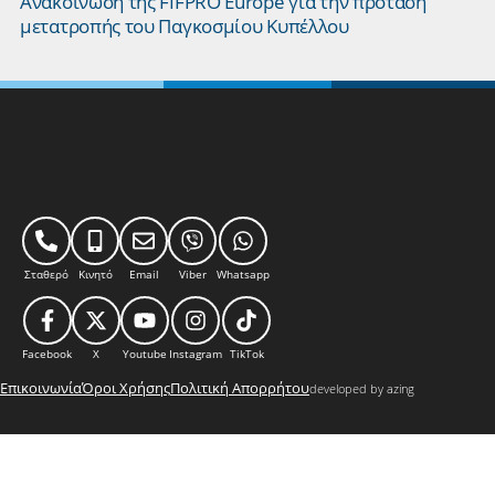
Ανακοίνωση της FIFPRO Europe για την πρόταση
μετατροπής του Παγκοσμίου Κυπέλλου
Σταθερό
Κινητό
Email
Viber
Whatsapp
Facebook
X
Youtube
Instagram
TikTok
Επικοινωνία
Όροι Χρήσης
Πολιτική Απορρήτου
developed by azing