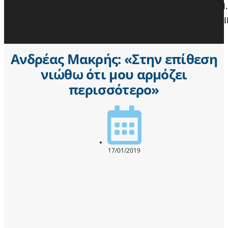
ΠΑ.Σ.Π.
ΕΠΙΚΟ
Ανδρέας Μακρής: «Στην επίθεση
νιώθω ότι μου αρμόζει
περισσότερο»
17/01/2019