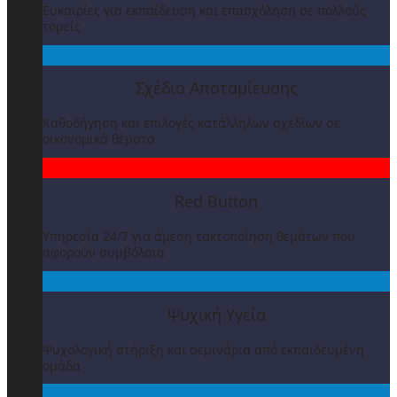
Ευκαιρίες για εκπαίδευση και επασχόληση σε πολλούς
τομείς
Σχέδιο Αποταμίευσης
Καθοδήγηση και επιλογές κατάλληλων σχεδίων σε
οικονομικά θέματα
Red Button
Υπηρεσία 24/7 για άμεση τακτοποίηση θεμάτων που
αφορούν συμβόλαια
Ψυχική Υγεία
Ψυχολογική στήριξη και σεμινάρια από εκπαιδευμένη
ομάδα