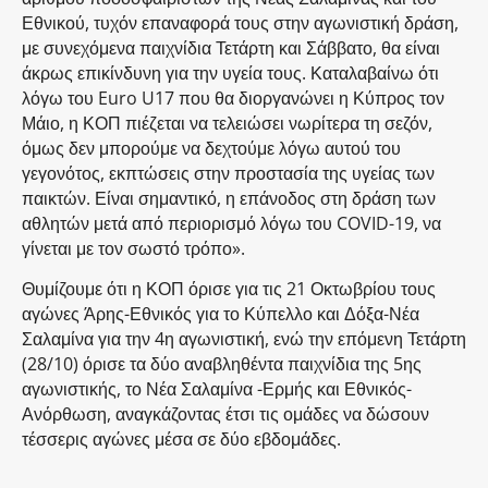
Εθνικού, τυχόν επαναφορά τους στην αγωνιστική δράση,
με συνεχόμενα παιχνίδια Τετάρτη και Σάββατο, θα είναι
άκρως επικίνδυνη για την υγεία τους. Καταλαβαίνω ότι
λόγω του Euro U17 που θα διοργανώνει η Κύπρος τον
Μάιο, η ΚΟΠ πιέζεται να τελειώσει νωρίτερα τη σεζόν,
όμως δεν μπορούμε να δεχτούμε λόγω αυτού του
γεγονότος, εκπτώσεις στην προστασία της υγείας των
παικτών. Είναι σημαντικό, η επάνοδος στη δράση των
αθλητών μετά από περιορισμό λόγω του COVID-19, να
γίνεται με τον σωστό τρόπο».
Θυμίζουμε ότι η ΚΟΠ όρισε για τις 21 Οκτωβρίου τους
αγώνες Άρης-Εθνικός για το Κύπελλο και Δόξα-Νέα
Σαλαμίνα για την 4η αγωνιστική, ενώ την επόμενη Τετάρτη
(28/10) όρισε τα δύο αναβληθέντα παιχνίδια της 5ης
αγωνιστικής, το Νέα Σαλαμίνα -Ερμής και Εθνικός-
Ανόρθωση, αναγκάζοντας έτσι τις ομάδες να δώσουν
τέσσερις αγώνες μέσα σε δύο εβδομάδες.