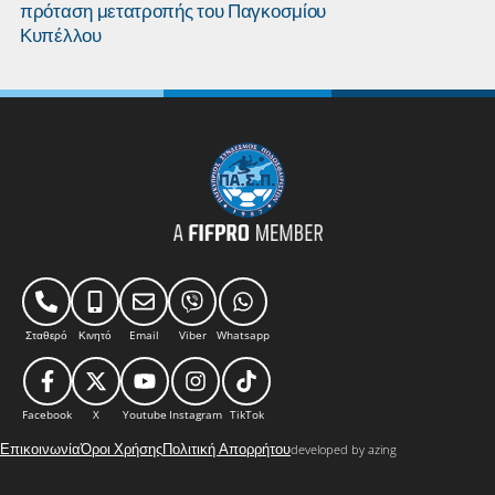
πρόταση μετατροπής του Παγκοσμίου
ρεκόρ τους 
Κυπέλλου
Σταθερό
Κινητό
Email
Viber
Whatsapp
Facebook
X
Youtube
Instagram
TikTok
Επικοινωνία
Όροι Χρήσης
Πολιτική Απορρήτου
developed by azing