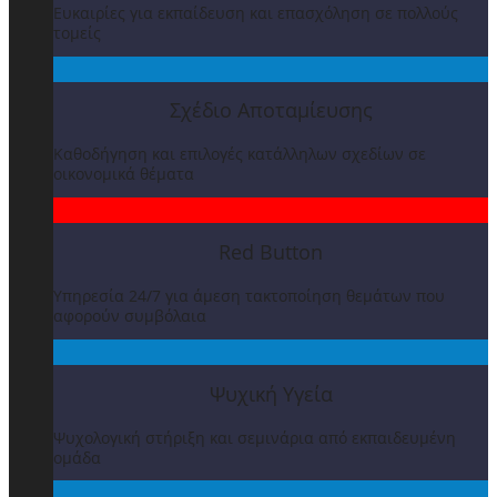
Ευκαιρίες για εκπαίδευση και επασχόληση σε πολλούς
τομείς
Σχέδιο Αποταμίευσης
Καθοδήγηση και επιλογές κατάλληλων σχεδίων σε
οικονομικά θέματα
Red Button
Υπηρεσία 24/7 για άμεση τακτοποίηση θεμάτων που
αφορούν συμβόλαια
Ψυχική Υγεία
Ψυχολογική στήριξη και σεμινάρια από εκπαιδευμένη
ομάδα