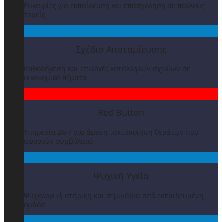
Ευκαιρίες για εκπαίδευση και επασχόληση σε πολλούς
τομείς
Σχέδιο Αποταμίευσης
Καθοδήγηση και επιλογές κατάλληλων σχεδίων σε
οικονομικά θέματα
Red Button
Υπηρεσία 24/7 για άμεση τακτοποίηση θεμάτων που
αφορούν συμβόλαια
Ψυχική Υγεία
Ψυχολογική στήριξη και σεμινάρια από εκπαιδευμένη
ομάδα