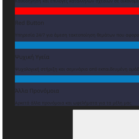
Καθοδήγηση και επιλογές κατάλληλων σχεδίων σε οικονομ
Red Button
Υπηρεσία 24/7 για άμεση τακτοποίηση θεμάτων που αφορ
Ψυχική Υγεία
Ψυχολογική στήριξη και σεμινάρια από εκπαιδευμένη ομά
Άλλα Προνόμοια
Αρκετά άλλα προνόμοια και ωφελήματα για τα μέλη μας