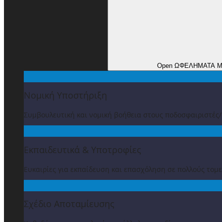
Open ΩΦΕΛΗΜΑΤΑ 
Νομική Υποστήριξη
Συμβουλευτική και νομική βοήθεια στους ποδοσφαιριστές
Εκπαιδευτικά & Υποτροφίες
Ευκαιρίες για εκπαίδευση και επασχόληση σε πολλούς τομε
Σχέδιο Αποταμίευσης