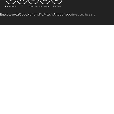
Facebook
X
Youtube
Instagram
TikTok
Επικοινωνία
Όροι Χρήσης
Πολιτική Απορρήτου
developed by azing